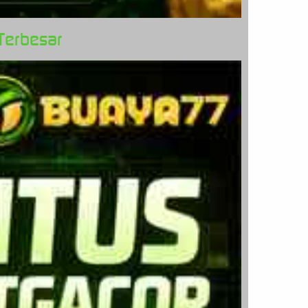
Terbesar