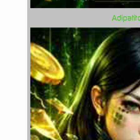
Adipati