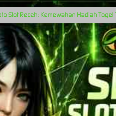
toto Slot Receh: Kemewahan Hadiah Togel 