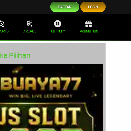
DAFTAR
LOGIN
PORTS
ARCADE
LOTTERY
PROMOTION
a Pilihan